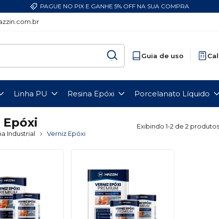
PAGUE NO PIX E GANHE 5% OFF NA SUA COMPRA
zzin.com.br
Guia de uso
Cal
Linha PU
Resina Epóxi
Porcelanato Líquido
 Epóxi
Exibindo 1-2 de 2 produto
ha Industrial
Verniz Epóxi