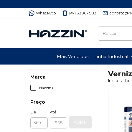
WhatsApp
(47) 3300-1993
contato@ha
Mais Vendidos
Linha Industrial
Verniz
Marca
Início
Lin
Hazzin (2)
Preço
De
Até
Aplicar