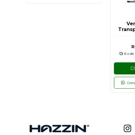
Ver
Transp
R
6
x de
C
Com