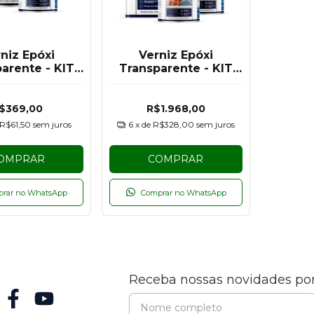
niz Epóxi
Verniz Epóxi
arente - KIT
Transparente - KIT
3,6KG
24KG
$369,00
R$1.968,00
R$61,50
sem juros
6
x de
R$328,00
sem juros
OMPRAR
COMPRAR
prar no WhatsApp
Comprar no WhatsApp
Receba nossas novidades por