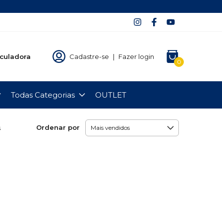
culadora
Cadastre-se
|
Fazer login
0
Todas Categorias
OUTLET
Ordenar por
s