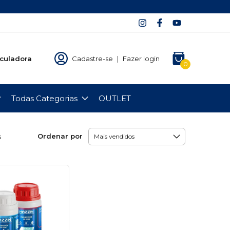
culadora
Cadastre-se
|
Fazer login
0
Todas Categorias
OUTLET
Ordenar por
s