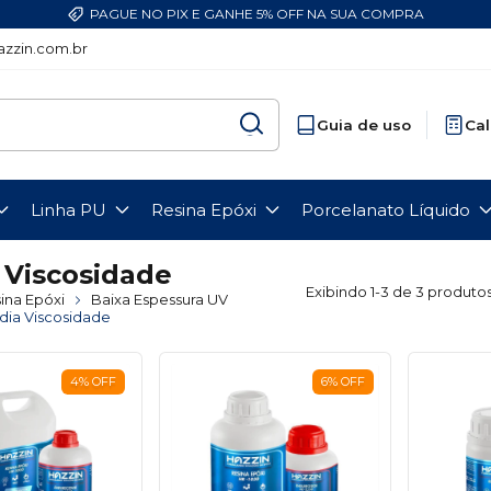
PAGUE NO PIX E GANHE 5% OFF NA SUA COMPRA
zzin.com.br
Guia de uso
Cal
Linha PU
Resina Epóxi
Porcelanato Líquido
 Viscosidade
Exibindo 1-3 de 3 produto
ina Epóxi
Baixa Espessura UV
ia Viscosidade
4
%
OFF
6
%
OFF