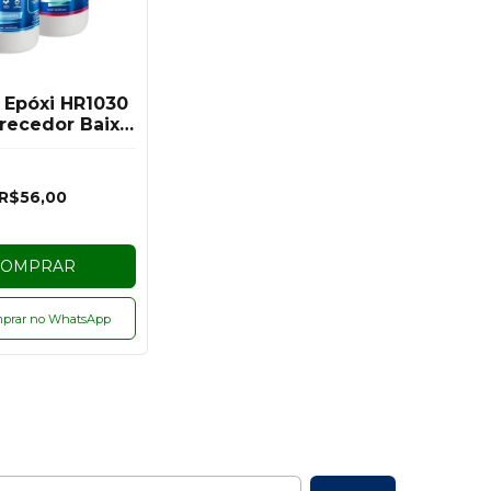
 Epóxi HR1030
recedor Baixa
sura UV PLUS
 Hazzin - 300G
R$56,00
COMPRAR
prar no WhatsApp
l