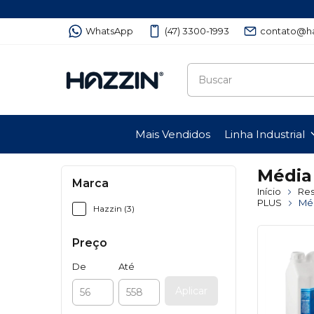
WhatsApp
(47) 3300-1993
contato@ha
Mais Vendidos
Linha Industrial
Média
Marca
Início
Res
PLUS
Méd
Hazzin (3)
Preço
De
Até
Aplicar