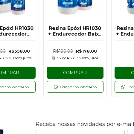
 Epóxi HR1030
Resina Epóxi HR1030
Resina
ndurecedor
+ Endurecedor Baixa
+ Endu
250 Baixa
Espessura UV PLUS
Espes
ssura/Média
HE1250 Hazzin - 1,5KG
HE1250
idade UV PLUS
,00
R$558,00
R$190,00
R$178,00
- 5KG
R$93,00
sem juros
3
x de
R$59,33
sem juros
OMPRAR
COMPRAR
prar no WhatsApp
Comprar no WhatsApp
Com
Receba nossas novidades por e-mai