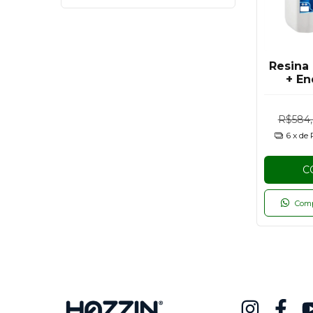
Resina
+ E
HE1
Espe
Viscos
R$584
6
x de
C
Com