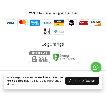
Formas de pagamento
Segurança
Ao navegar por este site
você aceita o uso
Hazzin
Aceitar e fechar
de cookies
para agilizar a sua experiência
©2026. Hazzin Indústria e Comércio de Tintas e Resinas Ltda . Todos os
de compra.
direitos reservados.