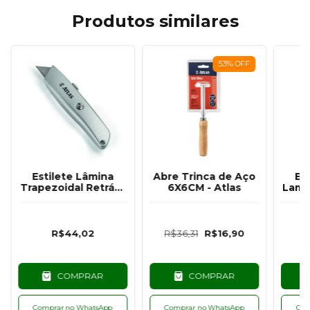
Produtos similares
53
%
OFF
Estilete Lâmina
Abre Trinca de Aço
Es
Trapezoidal Retrátil
6X6CM - Atlas
Lami
Cabo Alumínio -
Atlas
R$44,02
R$36,31
R$16,90
R$
COMPRAR
COMPRAR
Comprar no WhatsApp
Comprar no WhatsApp
Com