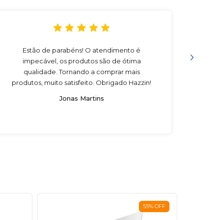
Estão de parabéns! O atendimento é
Compr
impecável, os produtos são de ótima
muito
qualidade. Tornando a comprar mais
eu re
produtos, muito satisfeito. Obrigado Hazzin!
Jonas Martins
55
%
OFF