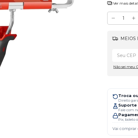
Ver mais detal
MEIOS 
Não sei meu 
Troca ou
Direito gar
Suporte 
Fale com no
Pagamen
Pix, boleto
Vai comprar