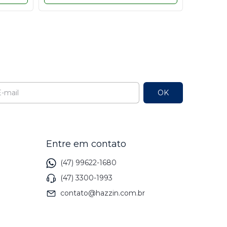
l
Entre em contato
(47) 99622-1680
(47) 3300-1993
contato@hazzin.com.br