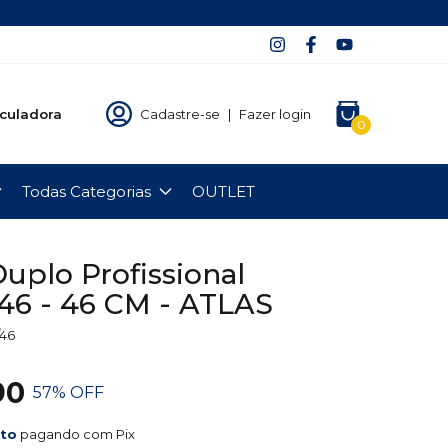
culadora
Cadastre-se
|
Fazer login
0
Todas Categorias
OUTLET
Duplo Profissional
46 - 46 CM - ATLAS
46
90
57
% OFF
nto
pagando com Pix