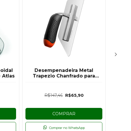
oidal
Desempenadeira Metal
Des
 Atlas
Trapezio Chanfrado para
Retan
Efeitos - Atlas
R$147,46
R$65,90
COMPRAR
Comprar no WhatsApp