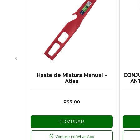
na 18MM
Haste de Mistura Manual -
CONJ
Atlas
ANT
R$7,00
COMPRAR
p
Comprar no WhatsApp