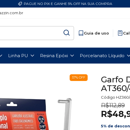
PAGUE NO PIX E GANHE 5% OFF NA SUA COMPRA
zzin.com.br
Guia de uso
Cal
Linha PU
Resina Epóxi
Porcelanato Líquido
Garfo 
57
%
OFF
AT360/
Código
HZ360/
R$112,89
R$48,
5% de desco