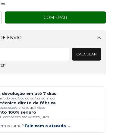
hes
DE ENVIO
Alterar CEP
CALCULAR
CEP
 devolução em até 7 dias
antido pelo Código do Consumidor
técnico direto da fábrica
ssos especialistas químicos
to 100% seguro
 ou cartão em até 6x sem juros
 em volume?
Fale com o atacado →