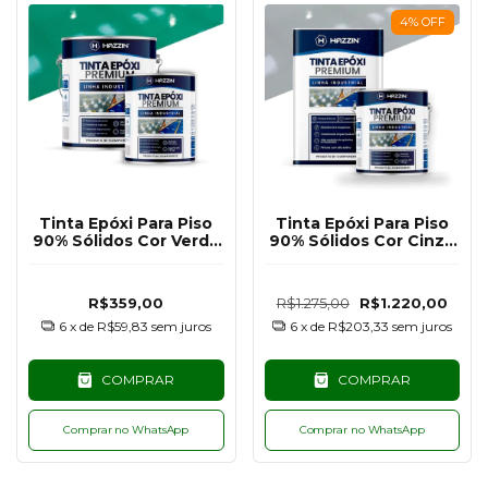
4
%
OFF
Tinta Epóxi Para Piso
Tinta Epóxi Para Piso
90% Sólidos Cor Verde
90% Sólidos Cor Cinza
RAL6024 - 3,6KG
Claro RAL7040 - 18KG
R$359,00
R$1.275,00
R$1.220,00
6
x de
R$59,83
sem juros
6
x de
R$203,33
sem juros
COMPRAR
COMPRAR
Comprar no WhatsApp
Comprar no WhatsApp