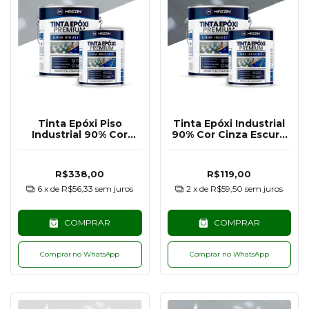
Tinta Epóxi Piso
Tinta Epóxi Industrial
Industrial 90% Cor
90% Cor Cinza Escuro
Cinza Claro RAL7040 -
RAL7011 - 900G
3,6KG
R$338,00
R$119,00
6
x de
R$56,33
sem juros
2
x de
R$59,50
sem juros
COMPRAR
COMPRAR
Comprar no WhatsApp
Comprar no WhatsApp