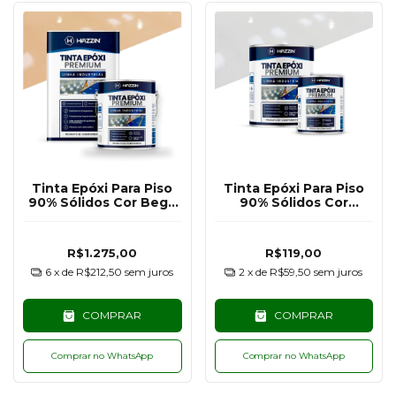
Tinta Epóxi Para Piso
Tinta Epóxi Para Piso
90% Sólidos Cor Bege
90% Sólidos Cor
Escuro RAL1001 - 18KG
Branco RAL9003 -
900G
R$1.275,00
R$119,00
6
x de
R$212,50
sem juros
2
x de
R$59,50
sem juros
COMPRAR
COMPRAR
Comprar no WhatsApp
Comprar no WhatsApp