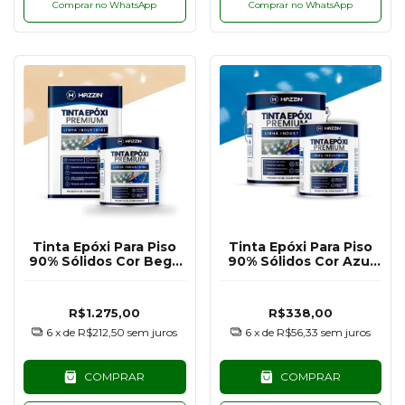
Comprar no WhatsApp
Comprar no WhatsApp
Tinta Epóxi Para Piso
Tinta Epóxi Para Piso
90% Sólidos Cor Bege
90% Sólidos Cor Azul
Claro RAL1014 - 18KG
RAL5015 - 3,6KG
R$1.275,00
R$338,00
6
x de
R$212,50
sem juros
6
x de
R$56,33
sem juros
COMPRAR
COMPRAR