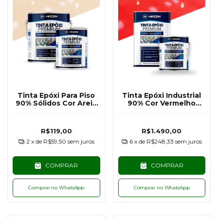
Tinta Epóxi Para Piso
Tinta Epóxi Industrial
90% Sólidos Cor Areia
90% Cor Vermelho
Claro RAL1015 - 900G
RAL3020 - 18KG
R$119,00
R$1.490,00
2
x de
R$59,50
sem juros
6
x de
R$248,33
sem juros
COMPRAR
COMPRAR
Comprar no WhatsApp
Comprar no WhatsApp