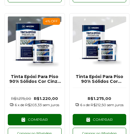
4
%
OFF
Tinta Epóxi Para Piso
Tinta Epóxi Para Piso
90% Sólidos Cor Cinza
90% Sólidos Cor
Escuro RAL7011 - 18KG
Branco RAL9003 - 18KG
R$1.275,00
R$1.220,00
R$1.275,00
6
x de
R$203,33
sem juros
6
x de
R$212,50
sem juros
COMPRAR
COMPRAR
Comprar no WhatsApp
Comprar no WhatsApp