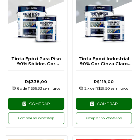
Tinta Epóxi Para Piso
Tinta Epóxi Industrial
90% Sólidos Cor
90% Cor Cinza Claro
Branco RAL9003 -
RAL7040- 900G
3,6KG
R$338,00
R$119,00
6
x de
R$56,33
sem juros
2
x de
R$59,50
sem juros
COMPRAR
COMPRAR
Comprar no WhatsApp
Comprar no WhatsApp