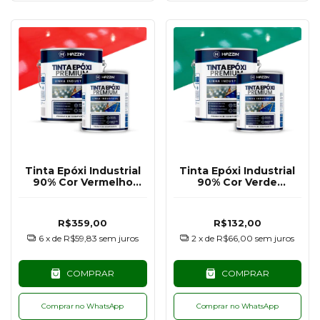
Tinta Epóxi Industrial
Tinta Epóxi Industrial
90% Cor Vermelho
90% Cor Verde
RAL3020 - 3,6KG
RAL6024 - 900G
R$359,00
R$132,00
6
x de
R$59,83
sem juros
2
x de
R$66,00
sem juros
COMPRAR
COMPRAR
Comprar no WhatsApp
Comprar no WhatsApp