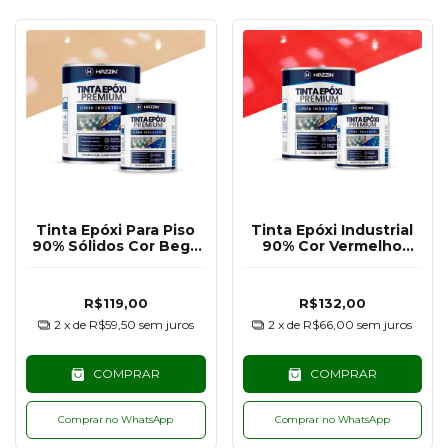
Tinta Epóxi Para Piso
Tinta Epóxi Industrial
90% Sólidos Cor Bege
90% Cor Vermelho
Escuro RAL1001 - 900G
RAL3020 - 900G
R$119,00
R$132,00
2
x de
R$59,50
sem juros
2
x de
R$66,00
sem juros
COMPRAR
COMPRAR
Comprar no WhatsApp
Comprar no WhatsApp