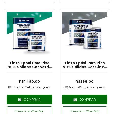
Tinta Epóxi Para Piso
Tinta Epóxi Para Piso
90% Sólidos Cor Verde
90% Sólidos Cor Cinza
RAL6024 - 18KG
Escuro RAL7011 - 3,6KG
R$1.490,00
R$338,00
6
x de
R$248,33
sem juros
6
x de
R$56,33
sem juros
COMPRAR
COMPRAR
Comprar no WhatsApp
Comprar no WhatsApp