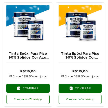
Tinta Epóxi Para Piso
Tinta Epóxi Para Piso
90% Sólidos Cor Azul
90% Sólidos Cor
RAL5015 - 900G
Amarelo Segurança
RAL1003 - 900G
R$119,00
R$119,00
2
x de
R$59,50
sem juros
2
x de
R$59,50
sem juros
COMPRAR
COMPRAR
Comprar no WhatsApp
Comprar no WhatsApp