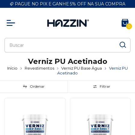
PAGUE NO PIX E GANHE 5% OFF NA SUA COMPRA
0
Verniz PU Acetinado
Início
Revestimentos
Verniz PU Base Água
Verniz PU
Acetinado
Ordenar
Filtrar