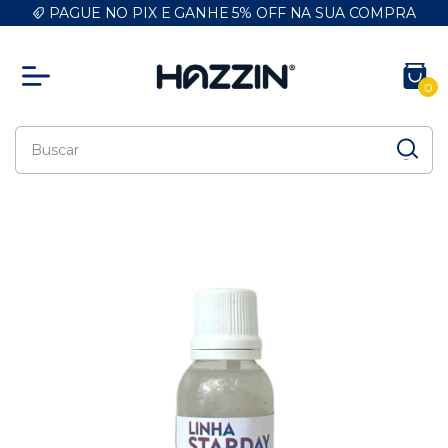
PAGUE NO PIX E GANHE 5% OFF NA SUA COMPRA
0