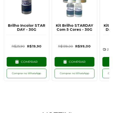
Brilho Incolor STAR
Kit Brilho STARDAY
Kit 
DAY - 30G
Com 5 Cores - 30G
Day
R$25,90
R$19,90
R$139,00
R$99,00
2
x 
COMPRAR
COMPRAR
Comprar no WhatsApp
Comprar no WhatsApp
Com