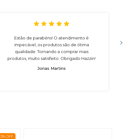
Estão de parabéns! O atendimento é
Compr
impecável, os produtos são de ótima
muito
qualidade. Tornando a comprar mais
eu re
produtos, muito satisfeito. Obrigado Hazzin!
Jonas Martins
23
%
OFF