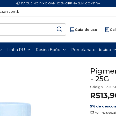
PAGUE NO PIX E GANHE 5% OFF NA SUA COMPRA
zzin.com.br
Guia de uso
Cal
Linha PU
Resina Epóxi
Porcelanato Líquido
Pigmen
- 25G
Código
HZ203
R$13,9
5% de desco
Ver mais detal