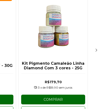
Kit Pigmento Camaleão Linha
Ki
 - 30G
Diamond Com 3 cores - 25G
Transl
R$179,70
3
x de
R$59,90
sem juros
COMPRAR