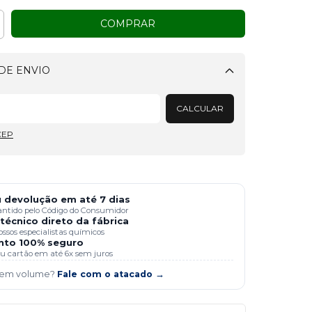
DE ENVIO
Alterar CEP
CALCULAR
CEP
 devolução em até 7 dias
antido pelo Código do Consumidor
técnico direto da fábrica
ssos especialistas químicos
to 100% seguro
 ou cartão em até 6x sem juros
 em volume?
Fale com o atacado →