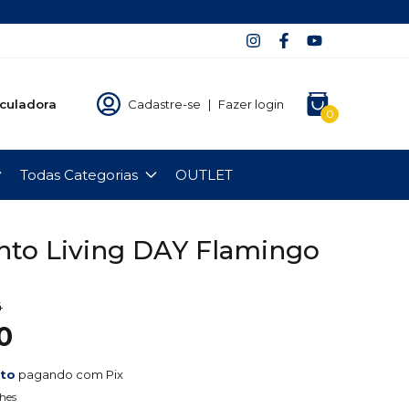
culadora
Cadastre-se
|
Fazer login
0
Todas Categorias
OUTLET
to Living DAY Flamingo
4
0
nto
pagando com Pix
hes