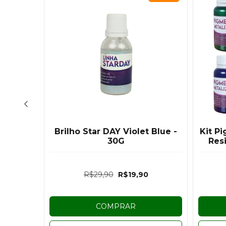
 Day 9
Brilho Star DAY Violet Blue -
Kit P
30G
Res
R$29,90
R$19,90
os
COMPRAR