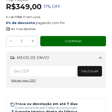
R$349,00
17
% OFF
6
x de
R$58,17
sem juros
5% de desconto
pagando com Pix
Ver mais detalhes
MEIOS DE ENVIO
Alterar CEP
CALCULAR
Não sei meu CEP
Troca ou devolução em até 7 dias
Direito garantido pelo Código do Consumidor
Suporte técnico direto da fábrica