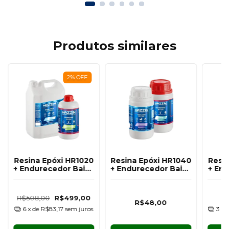
Produtos similares
2
%
OFF
Resina Epóxi HR1020
Resina Epóxi HR1040
Resi
+ Endurecedor Baixa
+ Endurecedor Baixa
+ En
Espessura HE2250
Espessura UV PLUS
Espe
Hazzin - 5KG
HE1250 Hazzin -
HE
300G
R$508,00
R$499,00
R$48,00
6
x de
R$83,17
sem juros
3
x 