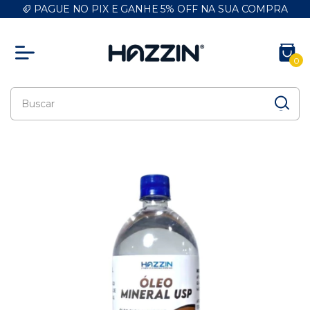
PAGUE NO PIX E GANHE 5% OFF NA SUA COMPRA
0